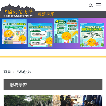
跳
到
經濟學系
主
要
內
容
區
首頁
活動照片
服務學習