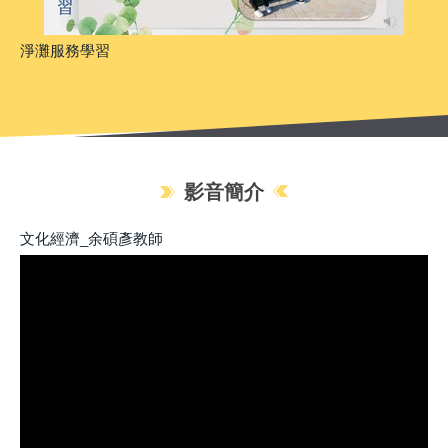
淨灘服務學習
影音簡介
文化經濟_余碩彥教師