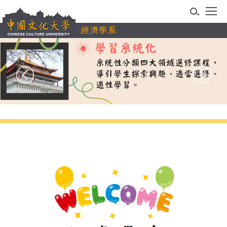
跳
到
經濟學系
主
要
內
容
區