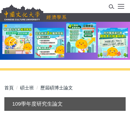
跳
到
經濟學系
主
要
內
容
區
首頁
碩士班
歷屆碩博士論文
109學年度研究生論文